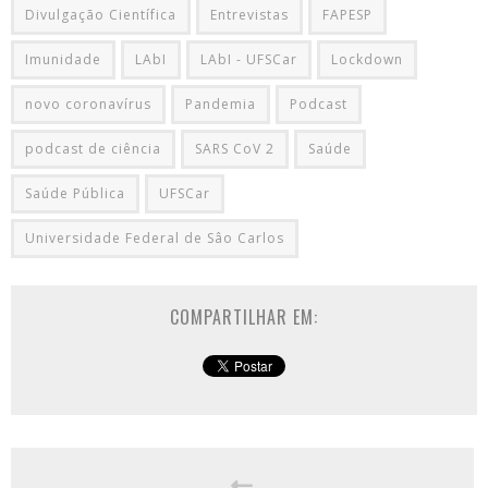
Divulgação Científica
Entrevistas
FAPESP
Imunidade
LAbI
LAbI - UFSCar
Lockdown
novo coronavírus
Pandemia
Podcast
podcast de ciência
SARS CoV 2
Saúde
Saúde Pública
UFSCar
Universidade Federal de Sâo Carlos
COMPARTILHAR EM: