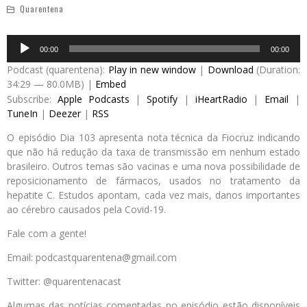
Quarentena
Audio
00:00
00:00
Player
Podcast (quarentena):
Play in new window
|
Download
(Duration:
34:29 — 80.0MB) |
Embed
Subscribe:
Apple Podcasts
|
Spotify
|
iHeartRadio
|
Email
|
TuneIn
|
Deezer
|
RSS
O episódio Dia 103 apresenta nota técnica da Fiocruz indicando
que não há redução da taxa de transmissão em nenhum estado
brasileiro. Outros temas são vacinas e uma nova possibilidade de
reposicionamento de fármacos, usados no tratamento da
hepatite C. Estudos apontam, cada vez mais, danos importantes
ao cérebro causados pela Covid-19.
Fale com a gente!
Email: podcastquarentena@gmail.com
Twitter: @quarentenacast
Algumas das notícias comentadas no episódio estão disponíveis