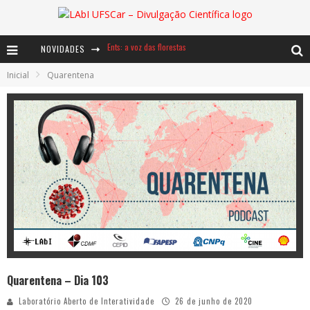
Ents: a voz das florestas
NOVIDADES
Notáveis: Bertha Lutz
Inicial
Quarentena
Baú de Histórias - A jamais imaginada aventura com os moinhos de vento
Quarentena – Dia 103
Laboratório Aberto de Interatividade
26 de junho de 2020