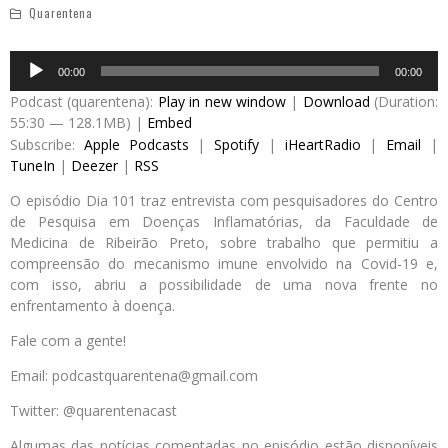
Quarentena
Audio
00:00
00:00
Player
Podcast (quarentena):
Play in new window
|
Download
(Duration:
55:30 — 128.1MB) |
Embed
Subscribe:
Apple Podcasts
|
Spotify
|
iHeartRadio
|
Email
|
TuneIn
|
Deezer
|
RSS
O episódio Dia 101 traz entrevista com pesquisadores do Centro
de Pesquisa em Doenças Inflamatórias, da Faculdade de
Medicina de Ribeirão Preto, sobre trabalho que permitiu a
compreensão do mecanismo imune envolvido na Covid-19 e,
com isso, abriu a possibilidade de uma nova frente no
enfrentamento à doença.
Fale com a gente!
Email: podcastquarentena@gmail.com
Twitter: @quarentenacast
Algumas das notícias comentadas no episódio estão disponíveis