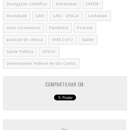
Divulgação Científica
Entrevistas
FAPESP
Imunidade
LAbI
LAbI - UFSCar
Lockdown
novo coronavírus
Pandemia
Podcast
podcast de ciência
SARS CoV 2
Saúde
Saúde Pública
UFSCar
Universidade Federal de Sâo Carlos
COMPARTILHAR EM: