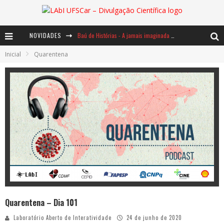
NOVIDADES
Baú de Histórias - A jamais imaginada aventura com os moinhos de vento
Inicial
Quarentena
Ents: a voz das florestas
Notáveis: Bertha Lutz
Quarentena – Dia 101
Laboratório Aberto de Interatividade
24 de junho de 2020