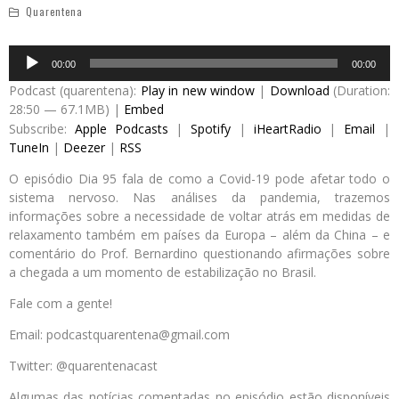
Quarentena
Audio
00:00
00:00
Player
Podcast (quarentena):
Play in new window
|
Download
(Duration:
28:50 — 67.1MB) |
Embed
Subscribe:
Apple Podcasts
|
Spotify
|
iHeartRadio
|
Email
|
TuneIn
|
Deezer
|
RSS
O episódio Dia 95 fala de como a Covid-19 pode afetar todo o
sistema nervoso. Nas análises da pandemia, trazemos
informações sobre a necessidade de voltar atrás em medidas de
relaxamento também em países da Europa – além da China – e
comentário do Prof. Bernardino questionando afirmações sobre
a chegada a um momento de estabilização no Brasil.
Fale com a gente!
Email: podcastquarentena@gmail.com
Twitter: @quarentenacast
Algumas das notícias comentadas no episódio estão disponíveis