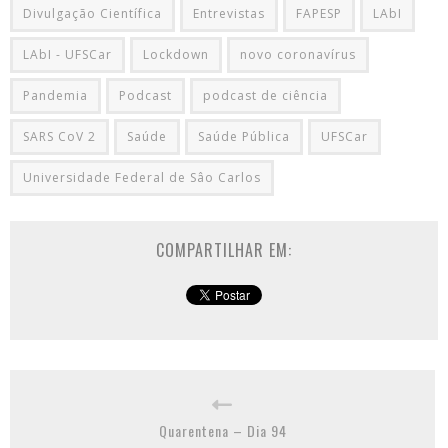
Divulgação Científica
Entrevistas
FAPESP
LAbI
LAbI - UFSCar
Lockdown
novo coronavírus
Pandemia
Podcast
podcast de ciência
SARS CoV 2
Saúde
Saúde Pública
UFSCar
Universidade Federal de Sâo Carlos
COMPARTILHAR EM:
Quarentena – Dia 94