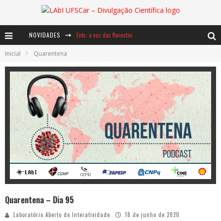
NOVIDADES
Ents: a voz das florestas
Inicial
Quarentena
Notáveis: Bertha Lutz
Baú de Histórias - A jamais imaginada aventura com os moinhos de vento
Quarentena – Dia 95
Laboratório Aberto de Interatividade
18 de junho de 2020