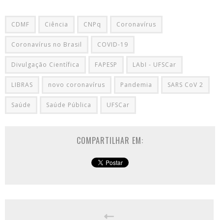
CDMF
Ciência
CNPq
Coronavírus
Coronavírus no Brasil
COVID-19
Divulgação Científica
FAPESP
LAbI - UFSCar
LIBRAS
novo coronavírus
Pandemia
SARS CoV 2
Saúde
Saúde Pública
UFSCar
COMPARTILHAR EM: