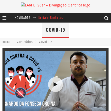
NOVIDADES
Notáveis: Bertha Lutz
Baú de Histórias - A jamais imaginada aventura com os moinhos de vento
COVID-19
Ents: a voz das florestas
Inicial
Conteúdos
Covid-19