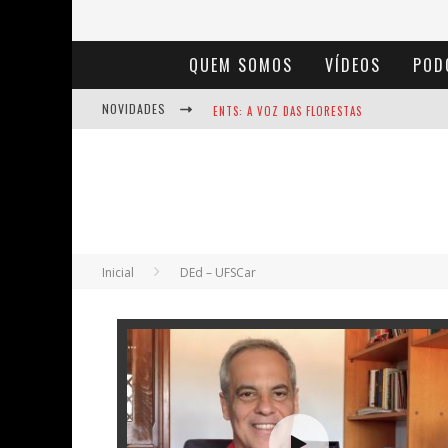
QUEM SOMOS
VÍDEOS
POD
NOVIDADES
ENTS: A VOZ DAS FLORESTAS
NOTÁVEIS: BERTHA LUTZ
BAÚ DE HISTÓRIAS - A JAMAIS IMAGINADA 
Inicial
DEd – UFSCar