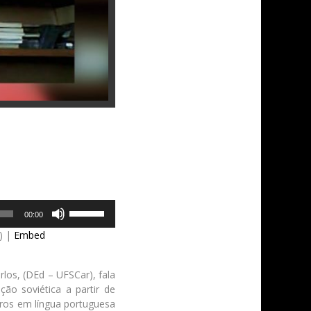
Use
00:00
Up/Down
) |
Embed
Arrow
keys
to
los, (DEd – UFSCar), fala
increase
ão soviética a partir de
or
iros em língua portuguesa
decrease