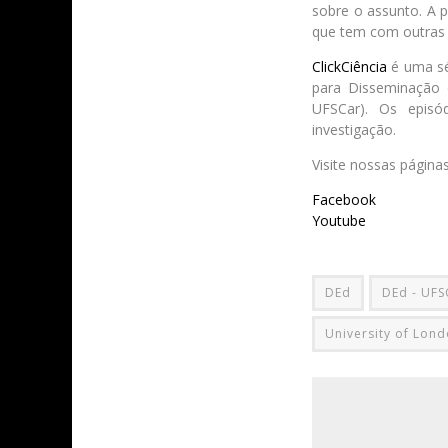
sobre o assunto. A 
que tem com outras 
ClickCiência
é uma sér
para Disseminação 
UFSCar). Os episó
investigação.
Visite nossas página
Facebook
Youtube
DEd
DEd - UFS
University of Lon