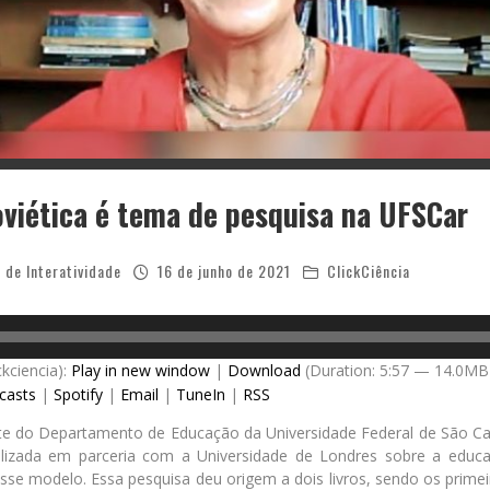
viética é tema de pesquisa na UFSCar
 de Interatividade
16 de junho de 2021
ClickCiência
ckciencia):
Play in new window
|
Download
(Duration: 5:57 — 14.0MB
casts
|
Spotify
|
Email
|
TuneIn
|
RSS
nte do Departamento de Educação da Universidade Federal de São Car
lizada em parceria com a Universidade de Londres sobre a educaç
se modelo. Essa pesquisa deu origem a dois livros, sendo os prime