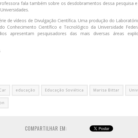
professora fala também sobre os desdobramentos dessa pesquisa e o
Universidades.
ie de vídeos de Divulgação Científica. Uma produção do Laboratório
do Conhecimento Científico e Tecnológico da Universidade Feder
dios apresentam pesquisadores das mais diversas áreas exp
s
Car
educação
Educação Soviética
Marisa Bittar
Univ
don
COMPARTILHAR EM: