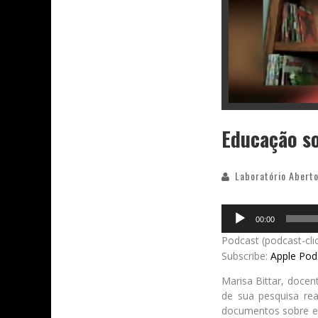
Educação so
Laboratório Aberto
Audio
00:00
Player
Podcast (podcast-cli
Subscribe:
Apple Pod
Marisa Bittar, doce
de sua pesquisa rea
documentos sobre es