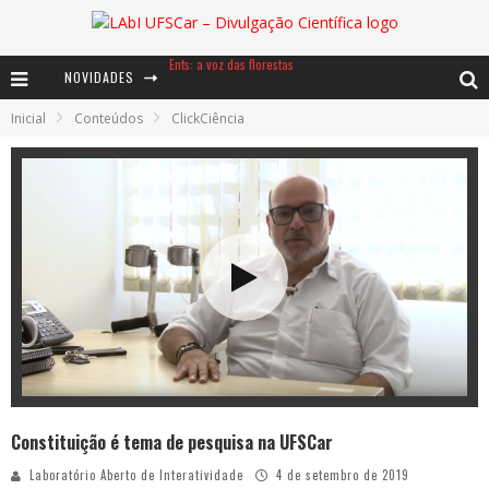
Ents: a voz das florestas
NOVIDADES
Notáveis: Bertha Lutz
Inicial
Conteúdos
ClickCiência
Baú de Histórias - A jamais imaginada aventura com os moinhos de vento
Constituição é tema de pesquisa na UFSCar
Laboratório Aberto de Interatividade
4 de setembro de 2019