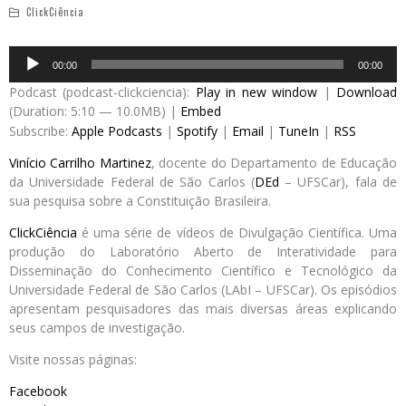
ClickCiência
Audio
00:00
00:00
Player
Podcast (podcast-clickciencia):
Play in new window
|
Download
(Duration: 5:10 — 10.0MB) |
Embed
Subscribe:
Apple Podcasts
|
Spotify
|
Email
|
TuneIn
|
RSS
Vinício Carrilho Martinez
, docente do Departamento de Educação
da Universidade Federal de São Carlos (
DEd
– UFSCar), fala de
sua pesquisa sobre a Constituição Brasileira.
ClickCiência
é uma série de vídeos de Divulgação Científica. Uma
produção do Laboratório Aberto de Interatividade para
Disseminação do Conhecimento Científico e Tecnológico da
Universidade Federal de São Carlos (LAbI – UFSCar). Os episódios
apresentam pesquisadores das mais diversas áreas explicando
seus campos de investigação.
Visite nossas páginas:
Facebook