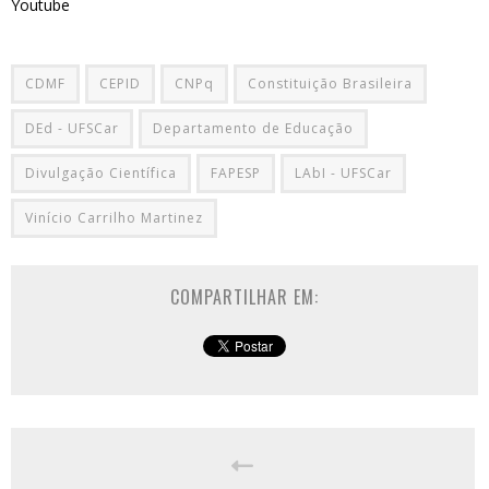
Youtube
CDMF
CEPID
CNPq
Constituição Brasileira
DEd - UFSCar
Departamento de Educação
Divulgação Científica
FAPESP
LAbI - UFSCar
Vinício Carrilho Martinez
COMPARTILHAR EM: