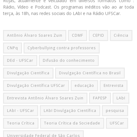
Rojas, atualmente é veiculado em diversos formatos como :
Rádio, Vídeo e Podcast. Os programas inéditos vão ao ar toda
terça, às 18h, nas redes sociais do LAbI e na Rádio UFSCar.
Antônio Álvaro Soares Zuin
CDMF
CEPID
Ciência
CNPq
Cyberbullying contra professores
DEd - UFSCar
Difusão do conhecimento
Divulgação Científica
Divulgação Científica no Brasil
Divulgação Científica UFSCar
educação
Entrevista
Entrevista Antônio Álvaro Soares Zuin
FAPESP
LAbI
LAbI - UFSCar
LAbI Divulgação Científica
pesquisa
Teoria Crítica
Teoria Crítica da Sociedade
UFSCar
Universidade Federal de Sâo Carlos