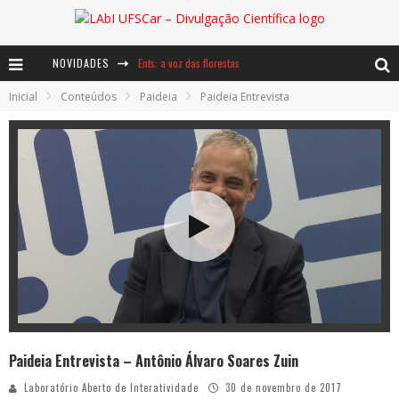
NOVIDADES
Ents: a voz das florestas
Inicial
Conteúdos
Paideia
Paideia Entrevista
Notáveis: Bertha Lutz
Baú de Histórias - A jamais imaginada aventura com os moinhos de vento
Paideia Entrevista – Antônio Álvaro Soares Zuin
Laboratório Aberto de Interatividade
30 de novembro de 2017