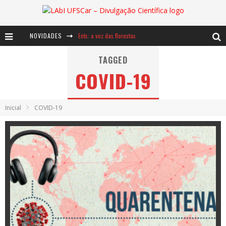
NOVIDADES
Ents: a voz das florestas
Notáveis: Bertha Lutz
TAGGED
COVID-19
Baú de Histórias - A jamais imaginada aventura com os moinhos de vento
Inicial
COVID-19