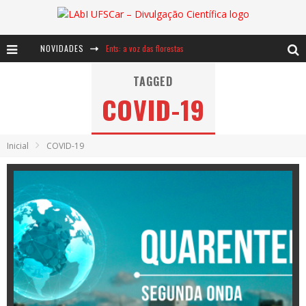
NOVIDADES
Ents: a voz das florestas
Notáveis: Bertha Lutz
TAGGED
COVID-19
Baú de Histórias - A jamais imaginada aventura com os moinhos de vento
Inicial
COVID-19