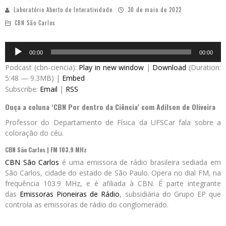
Laboratório Aberto de Interatividade
30 de maio de 2022
CBN São Carlos
Audio
00:00
00:00
Player
Podcast (cbn-ciencia):
Play in new window
|
Download
(Duration:
5:48 — 9.3MB) |
Embed
Subscribe:
Email
|
RSS
Ouça a coluna ‘CBN Por dentro da Ciência’ com Adilson de Oliveira
Professor do Departamento de Física da UFSCar fala sobre a
coloração do céu.
CBN São Carlos | FM 103.9 MHz
CBN São Carlos
é uma emissora de rádio brasileira sediada em
São Carlos, cidade do estado de São Paulo. Opera no dial FM, na
frequência 103.9 MHz, e é afiliada à CBN. É parte integrante
das
Emissoras Pioneiras de Rádio
, subsidiária do Grupo EP que
controla as emissoras de rádio do conglomerado.