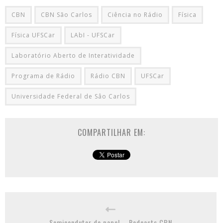
CBN
CBN São Carlos
Ciência no Rádio
Física
Física UFSCar
LAbI - UFSCar
Laboratório Aberto de Interatividade
Programa de Rádio
Rádio CBN
UFSCar
Universidade Federal de Sâo Carlos
COMPARTILHAR EM:
Semicondutor de papel – Podcasts CBN