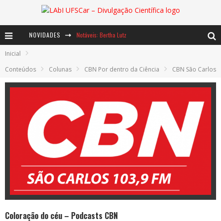
NOVIDADES
Notáveis: Bertha Lutz
Inicial
Baú de Histórias - A jamais imaginada aventura com os moinhos de vento
Conteúdos
Colunas
CBN Por dentro da Ciência
CBN São Carlos
Ents: a voz das florestas
Coloração do céu – Podcasts CBN