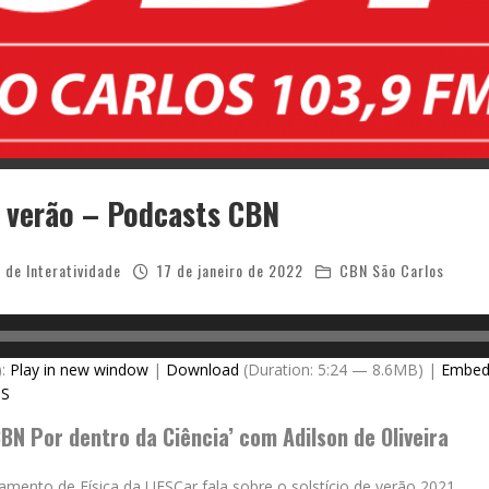
e verão – Podcasts CBN
 de Interatividade
17 de janeiro de 2022
CBN São Carlos
):
Play in new window
|
Download
(Duration: 5:24 — 8.6MB) |
Embe
SS
BN Por dentro da Ciência’ com Adilson de Oliveira
mento de Física da UFSCar fala sobre o solstício de verão 2021.