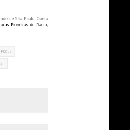
volume.
stado de São Paulo. Opera
oras Pioneiras de Rádio
,
UFSCar
ar