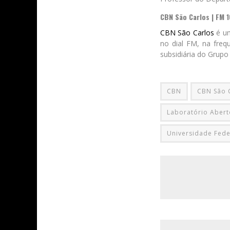
CBN São Carlos | FM 
CBN São Carlos
é um
no dial FM, na freq
subsidiária do Grupo
CBN
CBN São 
Laboratório Abert
Universidade Fede