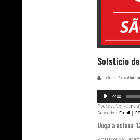
Solstício d
Laboratório Aberto
Audio
00:00
Player
Podcast (cbn-ciencia
Subscribe:
Email
|
R
Ouça a coluna ‘C
Professor do Departa