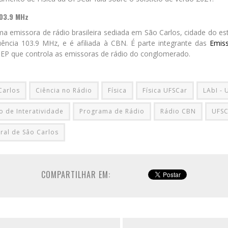
103.9 MHz
a emissora de rádio brasileira sediada em São Carlos, cidade do e
uência 103.9 MHz, e é afiliada à CBN. É parte integrante das
Emiss
 EP que controla as emissoras de rádio do conglomerado.
Carlos
Ciência no Rádio
Física
Física UFSCar
LAbI - 
o de Interatividade
Programa de Rádio
Rádio CBN
UFSC
ral de Sâo Carlos
COMPARTILHAR EM: