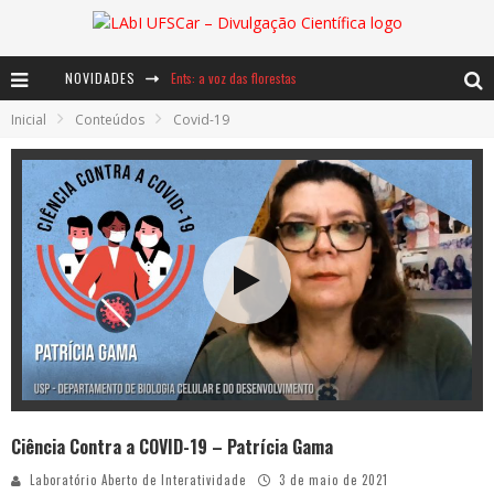
NOVIDADES
Ents: a voz das florestas
Inicial
Conteúdos
Covid-19
Notáveis: Bertha Lutz
Baú de Histórias - A jamais imaginada aventura com os moinhos de vento
Ciência Contra a COVID-19 – Patrícia Gama
Laboratório Aberto de Interatividade
3 de maio de 2021