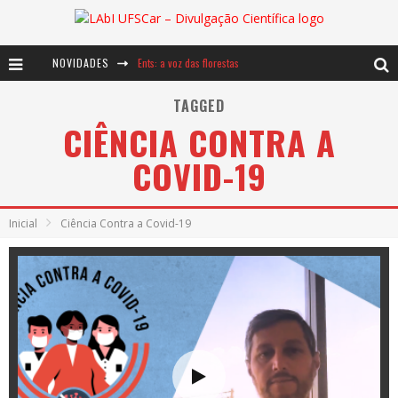
NOVIDADES
Ents: a voz das florestas
Notáveis: Bertha Lutz
TAGGED
CIÊNCIA CONTRA A
Baú de Histórias - A jamais imaginada aventura com os moinhos de vento
COVID-19
Inicial
Ciência Contra a Covid-19