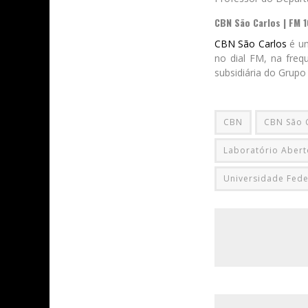
CBN São Carlos | FM 
CBN São Carlos
é um
no dial FM, na freq
subsidiária do Grupo
CBN
CBN São 
Laboratório Abert
Universidade Fede