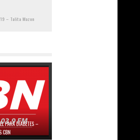
19 – Talita Mazon
EL PARA DIABETES –
S CBN