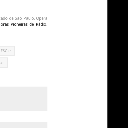
volume.
stado de São Paulo. Opera
oras Pioneiras de Rádio
,
UFSCar
ar