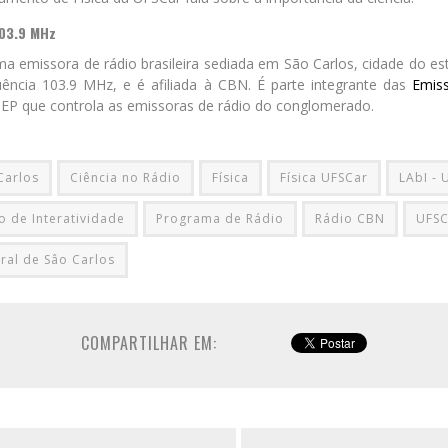
103.9 MHz
a emissora de rádio brasileira sediada em São Carlos, cidade do e
uência 103.9 MHz, e é afiliada à CBN. É parte integrante das
Emiss
 EP que controla as emissoras de rádio do conglomerado.
Carlos
Ciência no Rádio
Física
Física UFSCar
LAbI - 
o de Interatividade
Programa de Rádio
Rádio CBN
UFSC
ral de Sâo Carlos
COMPARTILHAR EM: