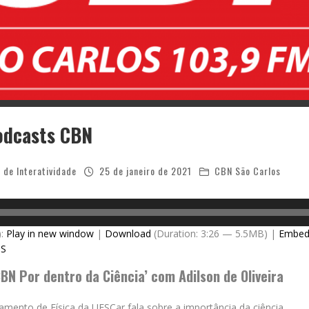
odcasts CBN
 de Interatividade
25 de janeiro de 2021
CBN São Carlos
):
Play in new window
|
Download
(Duration: 3:26 — 5.5MB) |
Embe
SS
BN Por dentro da Ciência’ com Adilson de Oliveira
mento de Física da UFSCar fala sobre a importância da ciência.