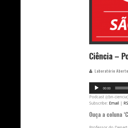
Ciência – P
Laboratório Aberto
Audio
00:00
Player
Podcast (cbn-ciencia
Subscribe:
Email
|
R
Ouça a coluna ‘C
Professor do Departa