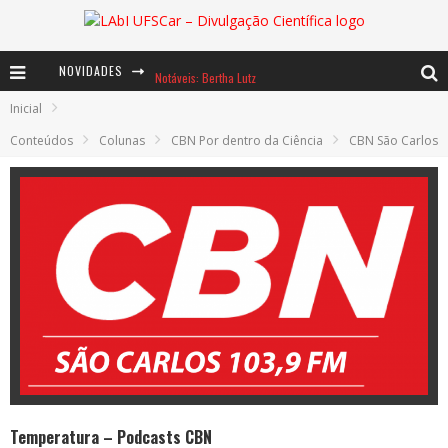
NOVIDADES
Notáveis: Bertha Lutz
Inicial
Baú de Histórias - A jamais imaginada aventura com os moinhos de vento
Conteúdos
Colunas
CBN Por dentro da Ciência
CBN São Carlos
Ents: a voz das florestas
Temperatura – Podcasts CBN