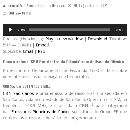
Laboratório Aberto de Interatividade
20 de janeiro de 2021
CBN São Carlos
Audio
00:00
00:00
Player
Podcast (cbn-ciencia):
Play in new window
|
Download
(Duration:
5:11 — 8.3MB) |
Embed
Subscribe:
Email
|
RSS
Ouça a coluna ‘CBN Por dentro da Ciência’ com Adilson de Oliveira
Professor do Departamento de Física da UFSCar fala sobre
diferentes escalas de medição de temperatura.
CBN São Carlos | FM 103.9 MHz
CBN São Carlos
é uma emissora de rádio brasileira sediada em
São Carlos, cidade do estado de São Paulo. Opera no dial FM, na
frequência 103.9 MHz, e é afiliada à CBN. É parte integrante
das
Emissoras Pioneiras de Rádio
, subsidiária do Grupo EP que
controla as emissoras de rádio do conglomerado.