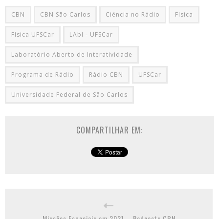
CBN
CBN São Carlos
Ciência no Rádio
Física
Física UFSCar
LAbI - UFSCar
Laboratório Aberto de Interatividade
Programa de Rádio
Rádio CBN
UFSCar
Universidade Federal de Sâo Carlos
COMPARTILHAR EM:
Missões Espaciais em 2021 – Podcasts CBN