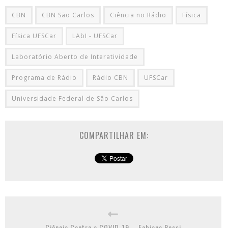
CBN
CBN São Carlos
Ciência no Rádio
Física
Física UFSCar
LAbI - UFSCar
Laboratório Aberto de Interatividade
Programa de Rádio
Rádio CBN
UFSCar
Universidade Federal de Sâo Carlos
COMPARTILHAR EM:
Ciência Contra a COVID-19 – Fabiane Rossi