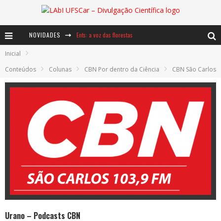
NOVIDADES
Ents: a voz das florestas
Inicial
Notáveis: Bertha Lutz
Conteúdos
Colunas
CBN Por dentro da Ciência
CBN São Carlos
Baú de Histórias - A jamais imaginada aventura com os moinhos de vento
Urano – Podcasts CBN