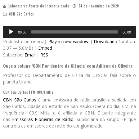
Laboratório Aberto de Interatividade
24 de novembro de 2020
CBN São Carlos
Audio
00:00
00:00
Player
Podcast (cbn-ciencia):
Play in new window
|
Download
(Duration:
3:07 — 5.0MB) |
Embed
Subscribe:
Email
|
RSS
Ouça a coluna ‘CBN Por dentro da Ciência’ com Adilson de Oliveira
Professor do Departamento de Física da UFSCar fala sobre o
planeta Urano.
CBN São Carlos | FM 103.9 MHz
CBN São Carlos
é uma emissora de rádio brasileira sediada em
São Carlos, cidade do estado de São Paulo. Opera no dial FM, na
frequência 103.9 MHz, e é afiliada à CBN. É parte integrante
das
Emissoras Pioneiras de Rádio
, subsidiária do Grupo EP que
controla as emissoras de rádio do conglomerado.