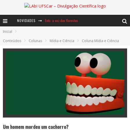
Ents: a voz das florestas
NOVIDADES
Notáveis: Bertha Lutz
Inicial
Conteúdos
Colunas
Mídia e Ciência
Coluna Mídia e Ciência
Baú de Histórias - A jamais imaginada aventura com os moinhos de vento
Um homem mordeu um cachorro?