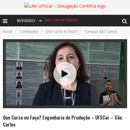
Ents: a voz das florestas
NOVIDADES
Notáveis: Bertha Lutz
Inicial
Conteúdos
Que curso eu faço?
Campus São Carlos
Baú de Histórias - A jamais imaginada aventura com os moinhos de vento
Que Curso eu Faço? Engenharia de Produção – UFSCar – São
Carlos