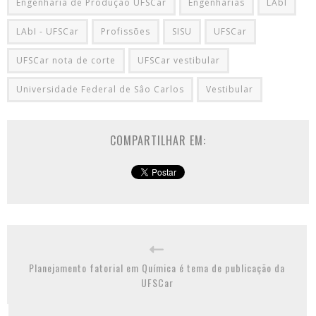
Engenharia de Produção UFSCar
Engenharias
LAbI
LAbI - UFSCar
Profissões
SISU
UFSCar
UFSCar nota de corte
UFSCar vestibular
Universidade Federal de Sâo Carlos
Vestibular
COMPARTILHAR EM:
Planejamento fatorial em Química é tema de publicação da
UFSCar