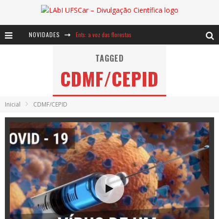
NOVIDADES
Ents: a voz das florestas
Notáveis: Bertha Lutz
TAGGED
CDMF/CEPID
Baú de Histórias - A jamais imaginada aventura com os moinhos de vento
Inicial
CDMF/CEPID