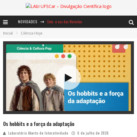
Ents: a voz das florestas
NOVIDADES
Notáveis: Bertha Lutz
Inicial
Ciência Hoje
Baú de Histórias - A jamais imaginada aventura com os moinhos de vento
Os hobbits e a força da adaptação
Laboratório Aberto de Interatividade
6 de julho de 2026