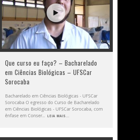
Que curso eu faço? – Bacharelado
em Ciências Biológicas – UFSCar
Sorocaba
Bacharelado em Ciências Biológicas - UFSCar
Sorocaba O egresso do Curso de Bacharelado
em Ciências Biológicas - UFSCar Sorocaba, com
ênfase em Conser
...
LEIA MAIS...