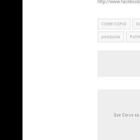
http://www.facebook
CDMF/CEPID
D
pesquisa
Polí
Que Curso eu