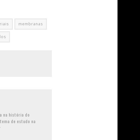
riais
membranas
los
 na história do
 tema de estudo na
r