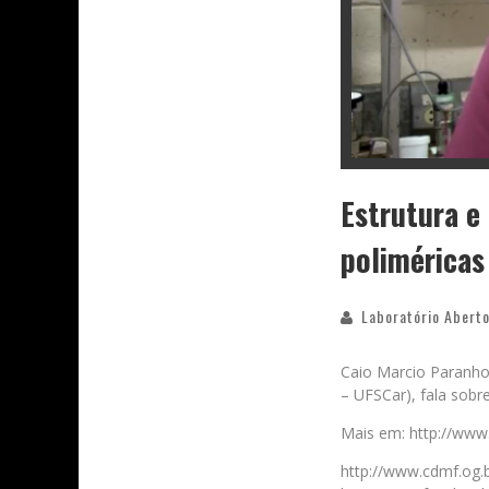
Estrutura e
poliméricas
Laboratório Aberto
Caio Marcio Paranho
– UFSCar), fala sobr
Mais em: http://www
http://www.cdmf.og.