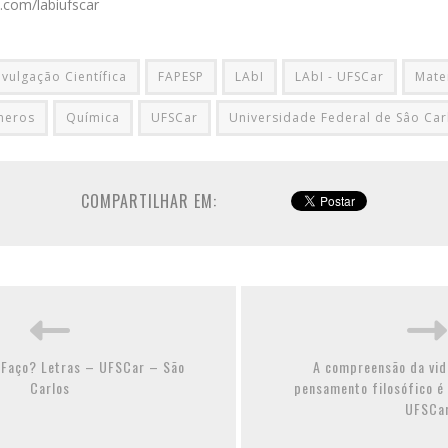
.com/labiufscar
ivulgação Científica
FAPESP
LAbI
LAbI - UFSCar
Mate
meros
Química
UFSCar
Universidade Federal de Sâo Car
COMPARTILHAR EM:
 Faço? Letras – UFSCar – São
A compreensão da vida
Carlos
pensamento filosófico é
UFSCa