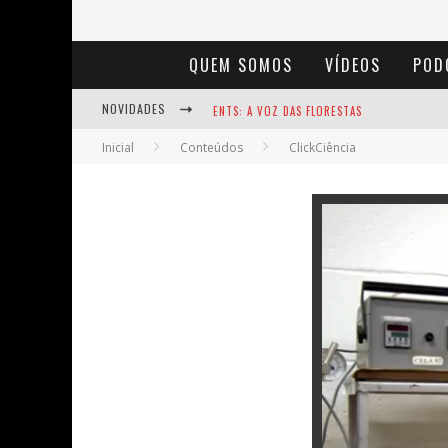
QUEM SOMOS
VÍDEOS
POD
NOVIDADES
ENTS: A VOZ DAS FLORESTAS
Inicial
Conteúdos
ClickCiência
NOTÁVEIS: BERTHA LUTZ
BAÚ DE HISTÓRIAS - A JAMAIS IMAGINADA 