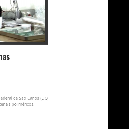
nas
Federal de São Carlos (DQ
eriais poliméricos.