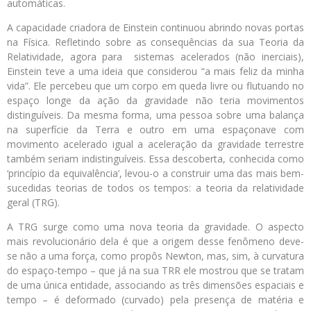
automáticas.
A capacidade criadora de Einstein continuou abrindo novas portas
na Física. Refletindo sobre as consequências da sua Teoria da
Relatividade, agora para sistemas acelerados (não inerciais),
Einstein teve a uma ideia que considerou “a mais feliz da minha
vida”. Ele percebeu que um corpo em queda livre ou flutuando no
espaço longe da ação da gravidade não teria movimentos
distinguíveis. Da mesma forma, uma pessoa sobre uma balança
na superfície da Terra e outro em uma espaçonave com
movimento acelerado igual a aceleração da gravidade terrestre
também seriam indistinguíveis. Essa descoberta, conhecida como
‘princípio da equivalência’, levou-o a construir uma das mais bem-
sucedidas teorias de todos os tempos: a teoria da relatividade
geral (TRG).
A TRG surge como uma nova teoria da gravidade. O aspecto
mais revolucionário dela é que a origem desse fenômeno deve-
se não a uma força, como propôs Newton, mas, sim, à curvatura
do espaço-tempo – que já na sua TRR ele mostrou que se tratam
de uma única entidade, associando as três dimensões espaciais e
tempo – é deformado (curvado) pela presença de matéria e