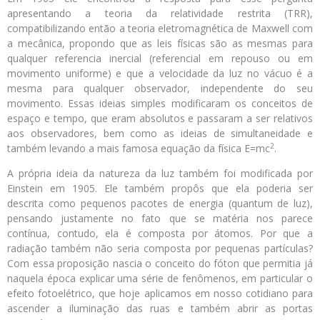
apresentando a teoria da relatividade restrita (TRR),
compatibilizando então a teoria eletromagnética de Maxwell com
a mecânica, propondo que as leis físicas são as mesmas para
qualquer referencia inercial (referencial em repouso ou em
movimento uniforme) e que a velocidade da luz no vácuo é a
mesma para qualquer observador, independente do seu
movimento. Essas ideias simples modificaram os conceitos de
espaço e tempo, que eram absolutos e passaram a ser relativos
aos observadores, bem como as ideias de simultaneidade e
2
também levando a mais famosa equação da física E=mc
.
A própria ideia da natureza da luz também foi modificada por
Einstein em 1905. Ele também propôs que ela poderia ser
descrita como pequenos pacotes de energia (quantum de luz),
pensando justamente no fato que se matéria nos parece
contínua, contudo, ela é composta por átomos. Por que a
radiação também não seria composta por pequenas partículas?
Com essa proposição nascia o conceito do fóton que permitia já
naquela época explicar uma série de fenômenos, em particular o
efeito fotoelétrico, que hoje aplicamos em nosso cotidiano para
ascender a iluminação das ruas e também abrir as portas