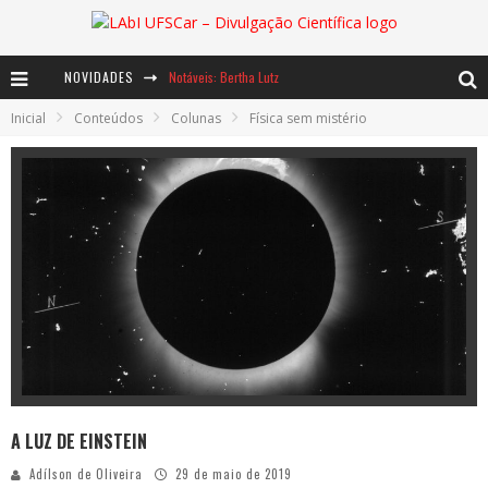
NOVIDADES
Notáveis: Bertha Lutz
Inicial
Conteúdos
Colunas
Física sem mistério
Baú de Histórias - A jamais imaginada aventura com os moinhos de vento
Ents: a voz das florestas
A LUZ DE EINSTEIN
Adílson de Oliveira
29 de maio de 2019