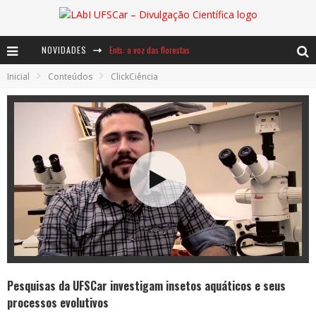
Ents: a voz das florestas
NOVIDADES
Notáveis: Bertha Lutz
Inicial
Conteúdos
ClickCiência
Baú de Histórias - A jamais imaginada aventura com os moinhos de vento
Pesquisas da UFSCar investigam insetos aquáticos e seus
processos evolutivos