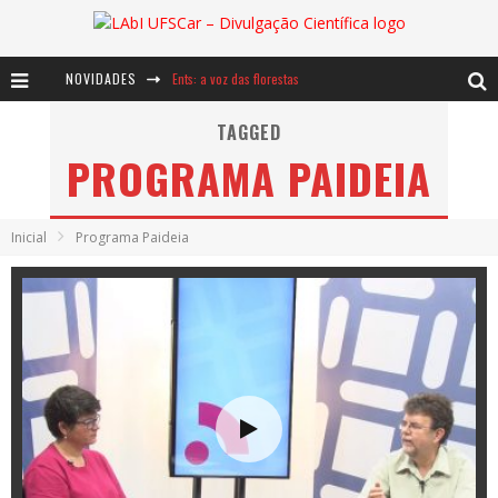
Ents: a voz das florestas
NOVIDADES
Notáveis: Bertha Lutz
TAGGED
Baú de Histórias - A jamais imaginada aventura com os moinhos de vento
PROGRAMA PAIDEIA
Inicial
Programa Paideia