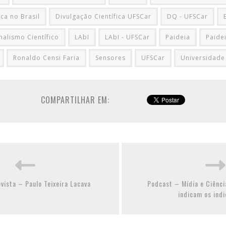
ica no Brasil
Divulgação Científica UFSCar
DQ - UFSCar
nalismo Científico
LAbI
LAbI - UFSCar
Paideia
Paide
Ronaldo Censi Faria
Sensores
UFSCar
Universidade
COMPARTILHAR EM:
evista – Paulo Teixeira Lacava
Podcast – Mídia e Ciênci
indicam os ind