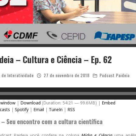
deia – Cultura e Ciência – Ep. 62
 de Interatividade
27 de novembro de 2018
Podcast Paideia
w window
|
Download
(Duration: 54:21 — 99.6MB) |
Embed
casts
|
Spotify
|
Email
|
TuneIn
|
RSS
 – Seu encontro com a cultura científica
dcast Paideia você confere na coluna
Mídia e Ciência
uma anális