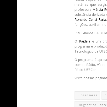
matérias que surg
professora
Márcia R
substância derivada
Ronaldo Censi Faria
funções, auxiliam n
PROGRAMA PAIDEI
O
Paideia
é um prog
programa é produzid
Tecnológico da UFSCa
O programa é aprese
como : Rádio, Vídeo 
Rádio UFSCar.
Visite nossas página
Biosensores
C
Diagnóstico Cânce