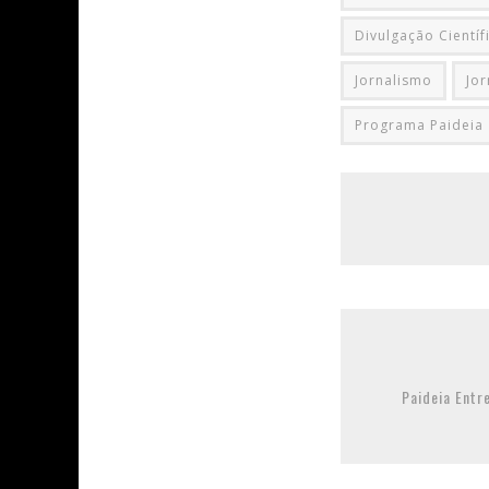
Divulgação Científ
Jornalismo
Jor
Programa Paideia
Paideia Entr