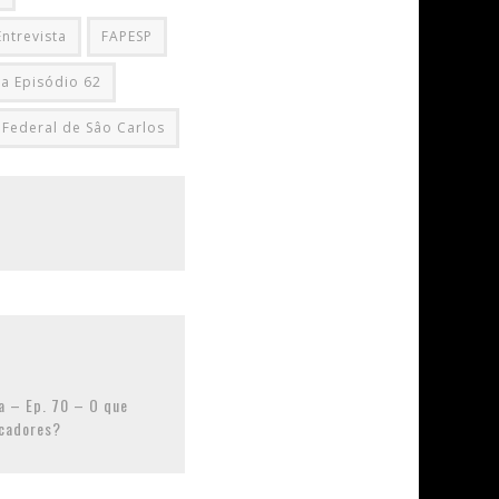
Entrevista
FAPESP
ia Episódio 62
 Federal de Sâo Carlos
a – Ep. 70 – O que
icadores?