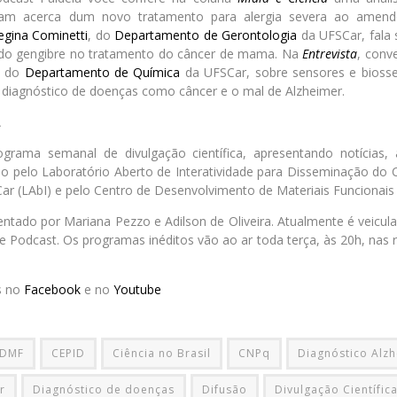
iram acerca dum novo tratamento para alergia severa ao ame
egina Cominetti
, do
Departamento de Gerontologia
da UFSCar, fala 
 do gengibre no tratamento do câncer de mama. Na
Entrevista
, conv
, do
Departamento de Química
da UFSCar, sobre sensores e biosse
o diagnóstico de doenças como câncer e o mal de Alzheimer.
A
rama semanal de divulgação científica, apresentando notícias, a
o pelo Laboratório Aberto de Interatividade para Disseminação do 
r (LAbI) e pelo Centro de Desenvolvimento de Materiais Funcionais 
ntado por Mariana Pezzo e Adilson de Oliveira. Atualmente é veicu
e Podcast. Os programas inéditos vão ao ar toda terça, às 20h, nas 
s no
Facebook
e no
Youtube
DMF
CEPID
Ciência no Brasil
CNPq
Diagnóstico Alz
r
Diagnóstico de doenças
Difusão
Divulgação Científic