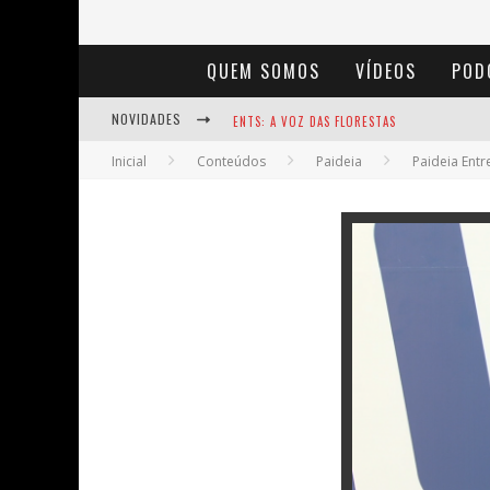
QUEM SOMOS
VÍDEOS
POD
NOVIDADES
ENTS: A VOZ DAS FLORESTAS
Inicial
Conteúdos
Paideia
Paideia Entr
NOTÁVEIS: BERTHA LUTZ
BAÚ DE HISTÓRIAS - A JAMAIS IMAGINADA 