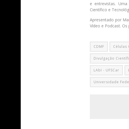
e entrevistas. Uma
Científico e Tecnoló
Apresentado por Mar
Vídeo e Podcast. Os 
CDMF
Células
Divulgação Científ
LAbI - UFSCar
Universidade Fede