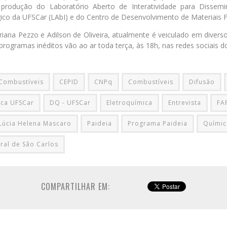
 produção do Laboratório Aberto de Interatividade para Disse
gico da UFSCar (LAbI) e do Centro de Desenvolvimento de Materiais F
iana Pezzo e Adilson de Oliveira, atualmente é veiculado em diver
programas inéditos vão ao ar toda terça, às 18h, nas redes sociais d
 Combustíveis
CEPID
CNPq
Combustíveis
Difusão
ica UFSCar
DQ - UFSCar
Eletroquímica
Entrevista
FA
Lúcia Helena Mascaro
Paideia
Programa Paideia
Químic
ral de Sâo Carlos
COMPARTILHAR EM: