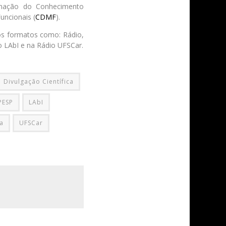
minação do Conhecimento
uncionais (
CDMF
).
sos formatos como: Rádio,
o LAbI e na Rádio UFSCar.
Divulgação Científica
PESP
LAbI
a
UFSCar