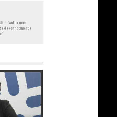
 66 – “Autonomia
ção do conhecimento
co”