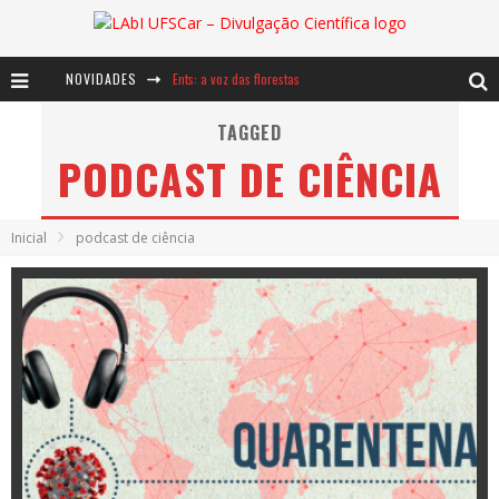
NOVIDADES
Ents: a voz das florestas
Notáveis: Bertha Lutz
TAGGED
PODCAST DE CIÊNCIA
Baú de Histórias - A jamais imaginada aventura com os moinhos de vento
Inicial
podcast de ciência