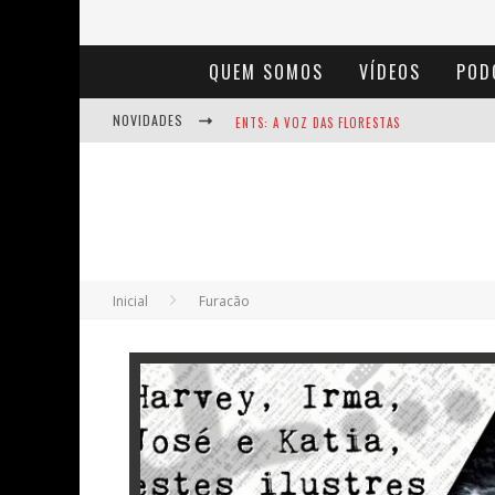
QUEM SOMOS
VÍDEOS
POD
NOVIDADES
ENTS: A VOZ DAS FLORESTAS
NOTÁVEIS: BERTHA LUTZ
BAÚ DE HISTÓRIAS - A JAMAIS IMAGINADA 
Inicial
Furacão