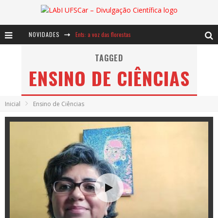
NOVIDADES
Ents: a voz das florestas
Notáveis: Bertha Lutz
TAGGED
ENSINO DE CIÊNCIAS
Baú de Histórias - A jamais imaginada aventura com os moinhos de vento
Inicial
Ensino de Ciências