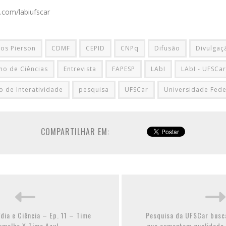
.com/labiufscar
os Pierson
CDMF
CEPID
CNPq
Difusão
Divulgaçã
no de Ciências
Entrevista
FAPESP
LAbI
LAbI - UFSCar
o de Interatividade
pesquisa
UFSCar
Universidade Fede
COMPARTILHAR EM:
dia e Ciência – Ep. 11 – Time
Pesquisa da UFSCar busca
rmelho X Time Azul
que aumentem qualidade 