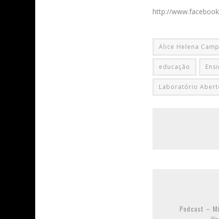
http://www.facebook
Alice Helena Camp
educação
Ensi
Laboratório Abert
Podcast – Mí
Ve