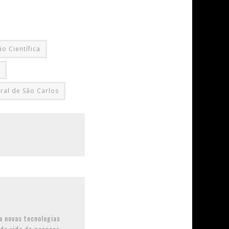
o Científica
ral de Sâo Carlos
 novas tecnologias
de vida de pessoas