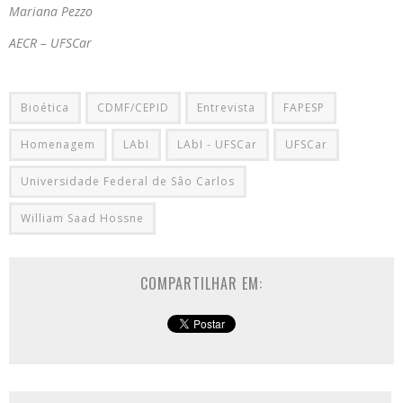
Mariana Pezzo
AECR – UFSCar
Bioética
CDMF/CEPID
Entrevista
FAPESP
Homenagem
LAbI
LAbI - UFSCar
UFSCar
Universidade Federal de Sâo Carlos
William Saad Hossne
COMPARTILHAR EM: