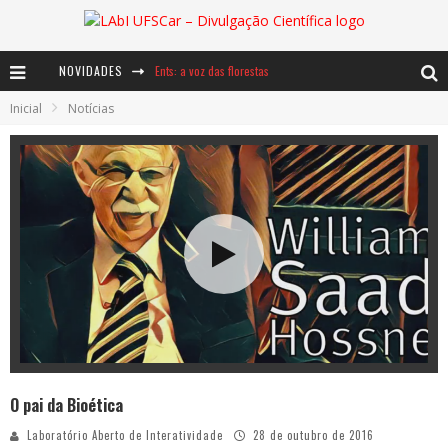
NOVIDADES
Ents: a voz das florestas
Inicial
Notícias
Notáveis: Bertha Lutz
Baú de Histórias - A jamais imaginada aventura com os moinhos de vento
O pai da Bioética
Laboratório Aberto de Interatividade
28 de outubro de 2016