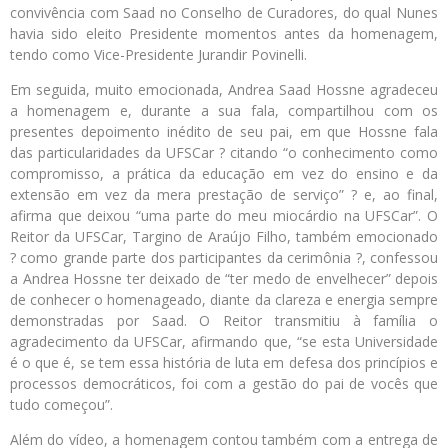
convivência com Saad no Conselho de Curadores, do qual Nunes
havia sido eleito Presidente momentos antes da homenagem,
tendo como Vice-Presidente Jurandir Povinelli.
Em seguida, muito emocionada, Andrea Saad Hossne agradeceu
a homenagem e, durante a sua fala, compartilhou com os
presentes depoimento inédito de seu pai, em que Hossne fala
das particularidades da UFSCar ? citando “o conhecimento como
compromisso, a prática da educação em vez do ensino e da
extensão em vez da mera prestação de serviço” ? e, ao final,
afirma que deixou “uma parte do meu miocárdio na UFSCar”. O
Reitor da UFSCar, Targino de Araújo Filho, também emocionado
? como grande parte dos participantes da cerimônia ?, confessou
a Andrea Hossne ter deixado de “ter medo de envelhecer” depois
de conhecer o homenageado, diante da clareza e energia sempre
demonstradas por Saad. O Reitor transmitiu à família o
agradecimento da UFSCar, afirmando que, “se esta Universidade
é o que é, se tem essa história de luta em defesa dos princípios e
processos democráticos, foi com a gestão do pai de vocês que
tudo começou”.
Além do vídeo, a homenagem contou também com a entrega de