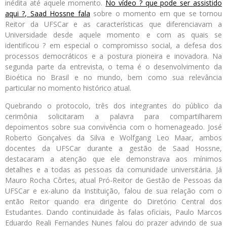
inédita até aquele momento.
No vídeo ? que pode ser assistido
aqui ?, Saad Hossne fala
sobre o momento em que se tornou
Reitor da UFSCar e as características que diferenciavam a
Universidade desde aquele momento e com as quais se
identificou ? em especial o compromisso social, a defesa dos
processos democráticos e a postura pioneira e inovadora. Na
segunda parte da entrevista, o tema é o desenvolvimento da
Bioética no Brasil e no mundo, bem como sua relevância
particular no momento histórico atual.
Quebrando o protocolo, três dos integrantes do público da
cerimônia solicitaram a palavra para compartilharem
depoimentos sobre sua convivência com o homenageado. José
Roberto Gonçalves da Silva e Wolfgang Leo Maar, ambos
docentes da UFSCar durante a gestão de Saad Hossne,
destacaram a atenção que ele demonstrava aos mínimos
detalhes e a todas as pessoas da comunidade universitária. Já
Mauro Rocha Côrtes, atual Pró-Reitor de Gestão de Pessoas da
UFSCar e ex-aluno da Instituição, falou de sua relação com o
então Reitor quando era dirigente do Diretório Central dos
Estudantes. Dando continuidade às falas oficiais, Paulo Marcos
Eduardo Reali Fernandes Nunes falou do prazer advindo de sua