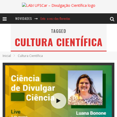
NOVIDADES
Ents: a voz das florestas
Notáveis: Bertha Lutz
TAGGED
CULTURA CIENTÍFICA
Baú de Histórias - A jamais imaginada aventura com os moinhos de vento
Inicial
Cultura Científica