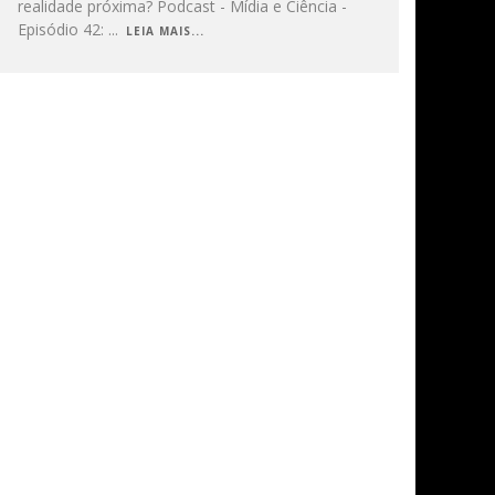
realidade próxima? Podcast - Mídia e Ciência -
Episódio 42:
...
LEIA MAIS...