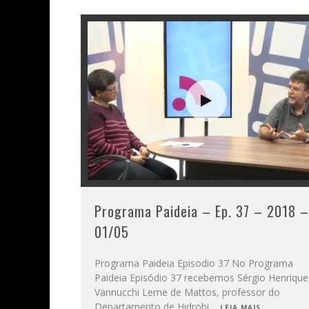
Programa Paideia – Ep. 37 – 2018 –
01/05
Programa Paideia Episodio 37 No Programa
Paideia Episódio 37 recebemos Sérgio Henrique
Vannucchi Leme de Mattos, professor do
Departamento de Hidrobi
...
LEIA MAIS...