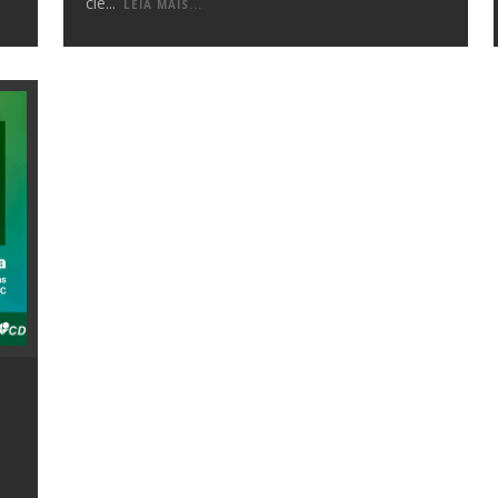
cie
...
LEIA MAIS...