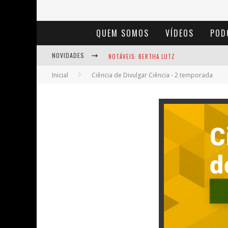
QUEM SOMOS
VÍDEOS
POD
NOVIDADES
NOTÁVEIS: BERTHA LUTZ
Inicial
Ciência de Divulgar Ciência - 2 temporada
BAÚ DE HISTÓRIAS - A JAMAIS IMAGINADA 
ENTS: A VOZ DAS FLORESTAS