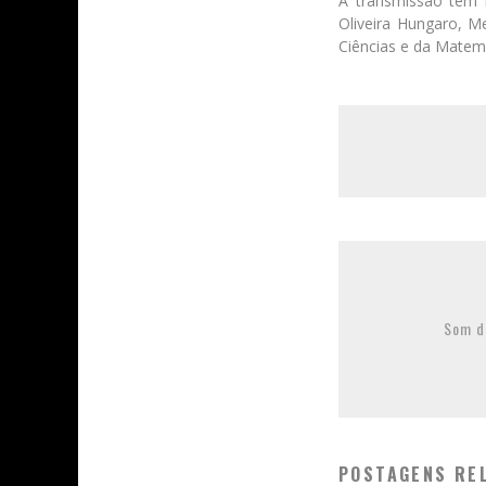
A transmissão tem 
Oliveira Hungaro, M
Ciências e da Matem
Som d
POSTAGENS RE