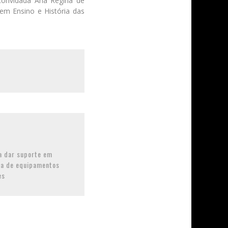
onvidada Ana Regina de
em Ensino e História das
a dar suporte em
oca de equipamentos
es