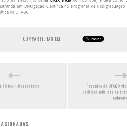
início às 14h30 (no canal
ClickCiência
no YouTube) e terá como c
estranda em Divulgação Científica no Programa de Pós-graduação 
ática da UFABC.
COMPARTILHAR EM:
a Física – Ressonância
Pesquisa da UFABC vis
políticas públicas na tr
poluent
LACIONADAS