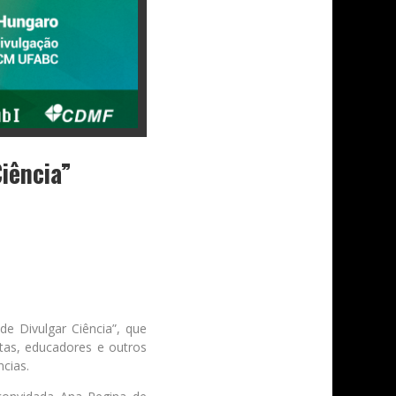
Ciência”
 de Divulgar Ciência”, que
istas, educadores e outros
ncias.