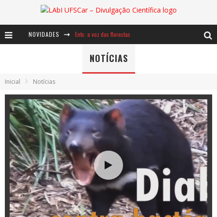
NOVIDADES
Ents: a voz das florestas
Notáveis: Bertha Lutz
NOTÍCIAS
Baú de Histórias - A jamais imaginada aventura com os moinhos de vento
Inicial
Notícias