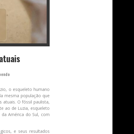
atuais
bendo
uzio, o esqueleto humano
e da mesma população que
tuais. O fóssil paulista,
te ao de Luzia, esqueleto
o da América do Sul, com
gicos, e seus resultados