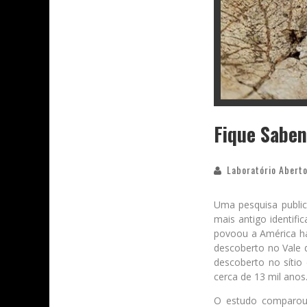
Fique Saben
Laboratório Aberto
Uma pesquisa public
mais antigo identif
povoou a América há 
descoberto no Vale 
descoberto no sítio
cerca de 13 mil anos
O estudo comparou m