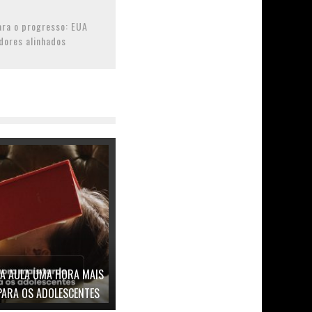
ara o progresso: EUA
dores alinhados
 A AULA UMA HORA MAIS
 PARA OS ADOLESCENTES