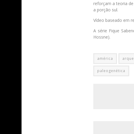
reforçam a teoria d
a porção sul.
Vídeo baseado em re
A série Fique Saben
Hossne).
américa
arque
paleogenética