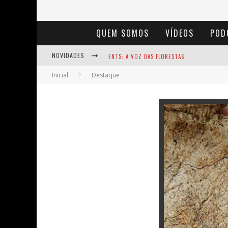
QUEM SOMOS
VÍDEOS
POD
ENTS: A VOZ DAS FLORESTAS
NOVIDADES
NOTÁVEIS: BERTHA LUTZ
Inicial
Destaque
BAÚ DE HISTÓRIAS - A JAMAIS IMAGINADA 