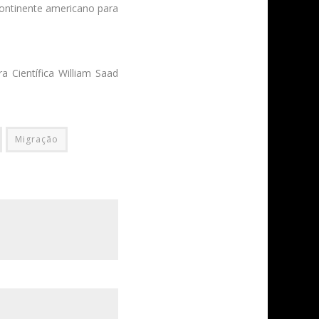
continente americano para
a Científica William Saad
Migração