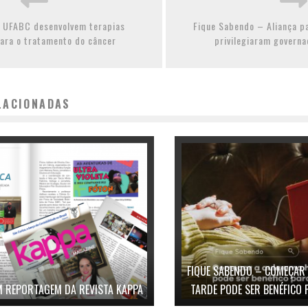
 UFABC desenvolvem terapias
Fique Sabendo – Aliança p
para o tratamento do câncer
privilegiaram governa
LACIONADAS
FIQUE SABENDO – COMEÇAR
EM REPORTAGEM DA REVISTA KAPPA
TARDE PODE SER BENÉFICO