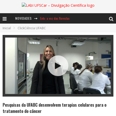
NOVIDADES
Ents: a voz das florestas
Inicial
ClickCiência UFABC
Notáveis: Bertha Lutz
Baú de Histórias - A jamais imaginada aventura com os moinhos de vento
Pesquisas da UFABC desenvolvem terapias celulares para o
tratamento do câncer