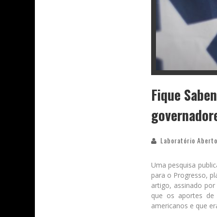
Fique Saben
governadore
Laboratório Aberto
Uma pesquisa public
para o Progresso, p
artigo, assinado por
que os aportes de 
americanos e que era