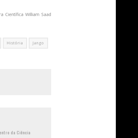
a Científica William Saad
História
Jango
entro da Ciência