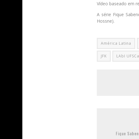
Vídeo baseado em r
A série Fique Saben
Hossne).
América Latina
JFK
LAbI UFSCa
Fique Saben