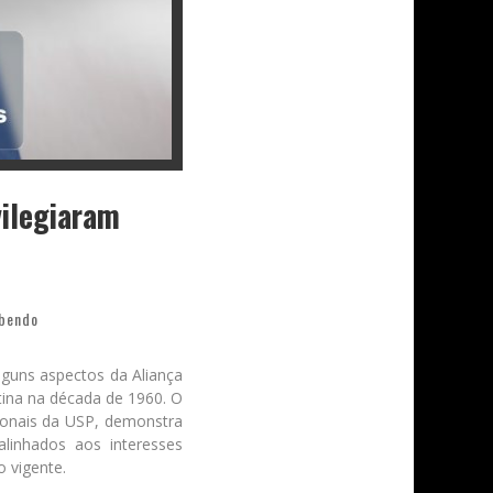
vilegiaram
abendo
lguns aspectos da Aliança
tina na década de 1960. O
acionais da USP, demonstra
linhados aos interesses
 vigente.