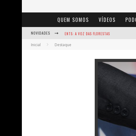
QUEM SOMOS
VÍDEOS
POD
NOVIDADES
ENTS: A VOZ DAS FLORESTAS
Inicial
Destaque
NOTÁVEIS: BERTHA LUTZ
BAÚ DE HISTÓRIAS - A JAMAIS IMAGINADA 