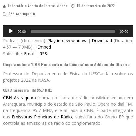
Laboratório Aberto de Interatividade
15 de fevereiro de 2022
CBN Araraquara
Audio
00:00
00:00
Player
Podcast (cbn-ciencia):
Play in new window
|
Download
(Duration:
4:57 — 7.9MB) |
Embed
Subscribe:
Email
|
RSS
Ouça a coluna ‘CBN Por dentro da Ciência’ com Adilson de Oliveira
Professor do Departamento de Física da UFSCar fala sobre os
projetos 2022 da NASA.
CBN Araraquara | FM 95.7 MHz
CBN Araraquara
é uma emissora de rádio brasileira sediada em
Araraquara, município do estado de São Paulo. Opera no dial FM,
na frequência 95.7 MHz, e é afiliada à CBN. É parte integrante
das
Emissoras Pioneiras de Rádio
, subsidiária do Grupo EP que
controla as emissoras de rádio do conglomerado.