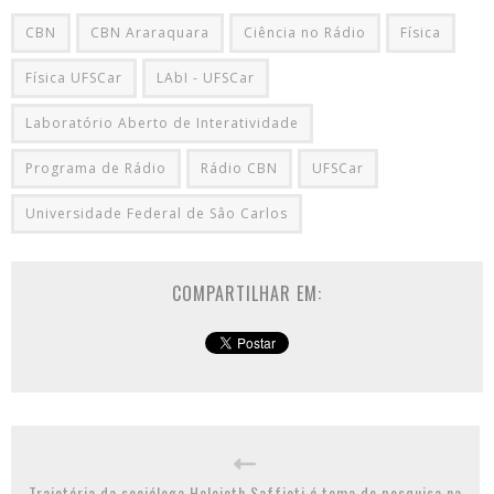
CBN
CBN Araraquara
Ciência no Rádio
Física
Física UFSCar
LAbI - UFSCar
Laboratório Aberto de Interatividade
Programa de Rádio
Rádio CBN
UFSCar
Universidade Federal de Sâo Carlos
COMPARTILHAR EM:
Trajetória da socióloga Heleieth Saffioti é tema de pesquisa na