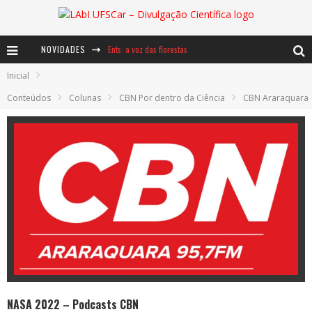
NOVIDADES
Ents: a voz das florestas
Inicial
Notáveis: Bertha Lutz
Conteúdos
Colunas
CBN Por dentro da Ciência
CBN Araraquara
Baú de Histórias - A jamais imaginada aventura com os moinhos de vento
NASA 2022 – Podcasts CBN