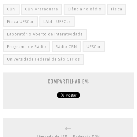
CBN
CBN Araraquara
Ciência no Rádio
Física
Física UFSCar
LAbI - UFSCar
Laboratório Aberto de Interatividade
Programa de Rádio
Rádio CBN
UFSCar
Universidade Federal de Sâo Carlos
COMPARTILHAR EM:
Lâmpada de LED – Podcasts CBN