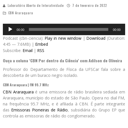
Laboratório Aberto de Interatividade
7 de fevereiro de 2022
CBN Araraquara
Audio
00:00
00:00
Player
Podcast (cbn-ciencia):
Play in new window
|
Download
(Duration:
4:45 — 7.6MB) |
Embed
Subscribe:
Email
|
RSS
Ouça a coluna ‘CBN Por dentro da Ciência’ com Adilson de Oliveira
Professor do Departamento de Física da UFSCar fala sobre a
descoberta de um buraco negro isolado.
CBN Araraquara | FM 95.7 MHz
CBN Araraquara
é uma emissora de rádio brasileira sediada em
Araraquara, município do estado de São Paulo. Opera no dial FM,
na frequência 95.7 MHz, e é afiliada à CBN. É parte integrante
das
Emissoras Pioneiras de Rádio
, subsidiária do Grupo EP que
controla as emissoras de rádio do conglomerado.