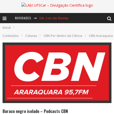
NOVIDADES
Ents: a voz das florestas
Inicial
Notáveis: Bertha Lutz
Conteúdos
Colunas
CBN Por dentro da Ciência
CBN Araraquara
Baú de Histórias - A jamais imaginada aventura com os moinhos de vento
Buraco negro isolado – Podcasts CBN