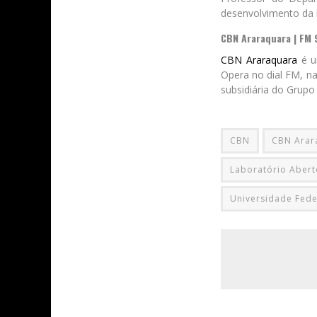
desenvolvimento da 
CBN Araraquara | FM 
CBN Araraquara
é um
Opera no dial FM, na
subsidiária do Grupo
CBN
CBN Arar
Laboratório Abert
Universidade Fede