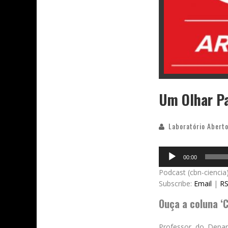
Um Olhar Pa
Laboratório Aberto
Audio
00:00
Player
Podcast (cbn-ciencia
Subscribe:
Email
|
R
Ouça a coluna ‘C
Professor do Depar