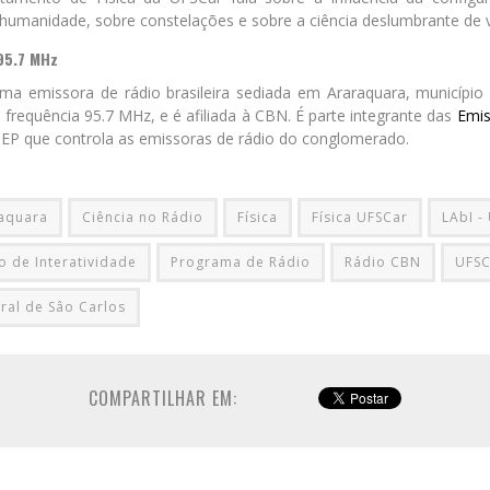
humanidade, sobre constelações e sobre a ciência deslumbrante de v
95.7 MHz
a emissora de rádio brasileira sediada em Araraquara, município
 frequência 95.7 MHz, e é afiliada à CBN. É parte integrante das
Emis
 EP que controla as emissoras de rádio do conglomerado.
aquara
Ciência no Rádio
Física
Física UFSCar
LAbI -
o de Interatividade
Programa de Rádio
Rádio CBN
UFSC
ral de Sâo Carlos
COMPARTILHAR EM: