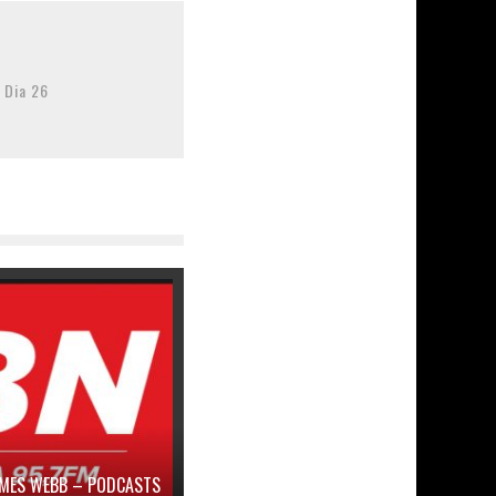
 Dia 26
AMES WEBB – PODCASTS