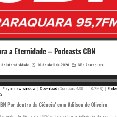
ra a Eternidade – Podcasts CBN
 de Interatividade
10 de abril de 2020
CBN Araraquara
):
Play in new window
|
Download
(Duration: 4:38 — 10.7MB) |
Embe
SS
BN Por dentro da Ciência’ com Adilson de Oliveira
tamento de Física da UFSCar fala sobre a influência da config