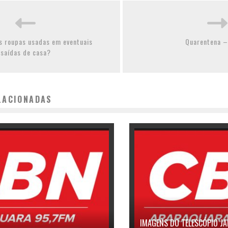
s roupas usadas em eventuais
Quarentena –
saídas de casa?
LACIONADAS
IMAGENS DO TELESCÓPIO J