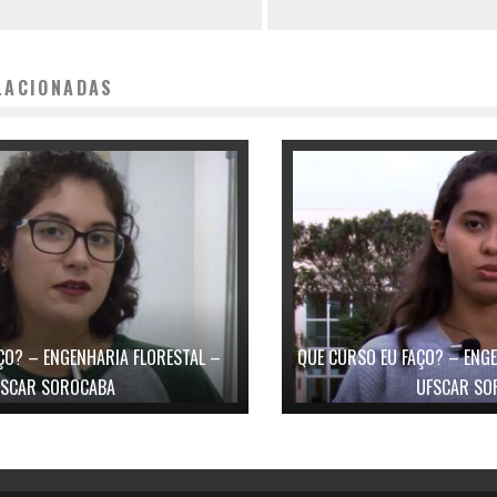
LACIONADAS
ÇO? – ENGENHARIA FLORESTAL –
QUE CURSO EU FAÇO? – ENG
FSCAR SOROCABA
UFSCAR SO