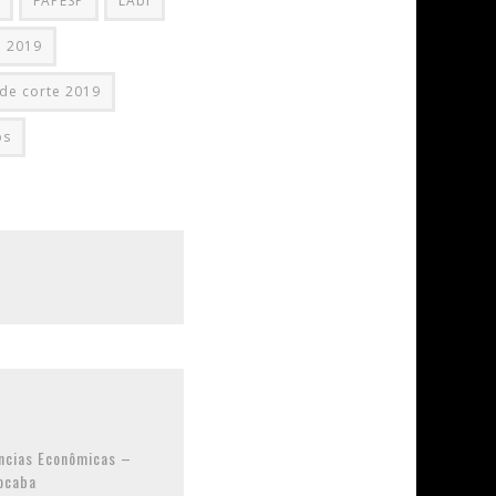
FAPESP
LAbI
U 2019
 de corte 2019
os
ncias Econômicas –
ocaba