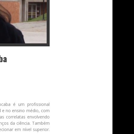
ba
ocaba é um profissional
l e no ensino médio, com
as correlatas envolvendo
anços da ciência. Também
ionar em nível superior.