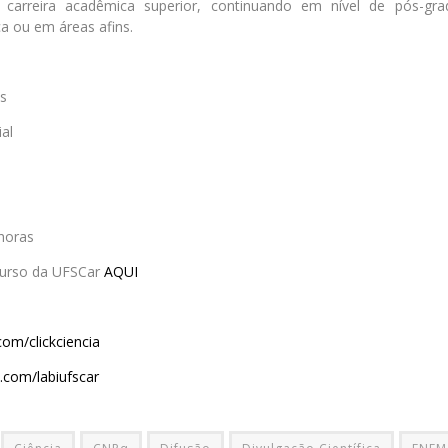
 carreira acadêmica superior, continuando em nível de pós-g
 ou em áreas afins.
s
al
horas
curso da UFSCar
AQUI
om/clickciencia
.com/labiufscar