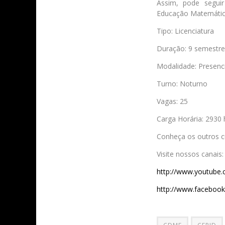
Assim, pode seguir
Educação Matemática
Tipo: Licenciatura
Duração: 9 semestre
Modalidade: Presenci
Turno: Noturno
Vagas: 25
Carga Horária: 2930 
Conheça os outros 
Visite nossos canais:
http://www.youtube.c
http://www.facebook