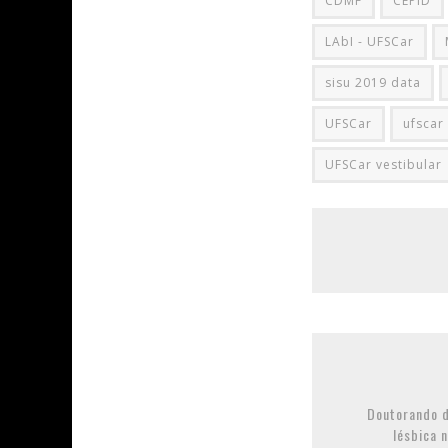
CDMF
CEPID
LAbI - UFSCar
sisu 2019 data
UFSCar
ufscar
UFSCar vestibular
Doutorando d
lésbica 