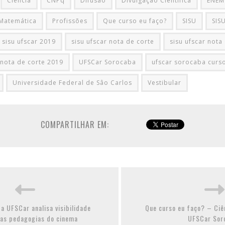
Ciência
CNPq
Difusão
Divulgação Científica
ENEM
Matemática
Profissões
Que curso eu faço?
SISU
SIS
sisu ufscar 2019
sisu ufscar nota de corte
sisu ufscar nota
 nota de corte 2019
UFSCar Sorocaba
ufscar sorocaba curs
Universidade Federal de Sâo Carlos
Vestibular
COMPARTILHAR EM:
a UFSCar analisa visibilidade
Que curso eu faço? – Ciê
nas pedagogias do cinema
UFSCar Sor