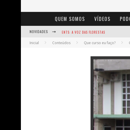
QUEM SOMOS
VÍDEOS
POD
NOVIDADES
ENTS: A VOZ DAS FLORESTAS
Inicial
Conteúdos
Que curso eu faço?
NOTÁVEIS: BERTHA LUTZ
BAÚ DE HISTÓRIAS - A JAMAIS IMAGINADA 