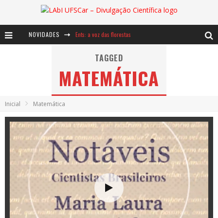
NOVIDADES
Ents: a voz das florestas
Notáveis: Bertha Lutz
TAGGED
MATEMÁTICA
Baú de Histórias - A jamais imaginada aventura com os moinhos de vento
Inicial
Matemática