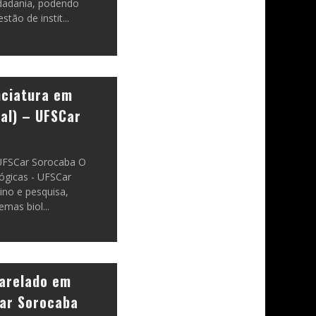
dadania, podendo
stão de instit
...
nciatura em
ral) – UFSCar
 UFSCar Sorocaba O
lógicas - UFSCar
ino e pesquisa,
emas biol
...
arelado em
Car Sorocaba