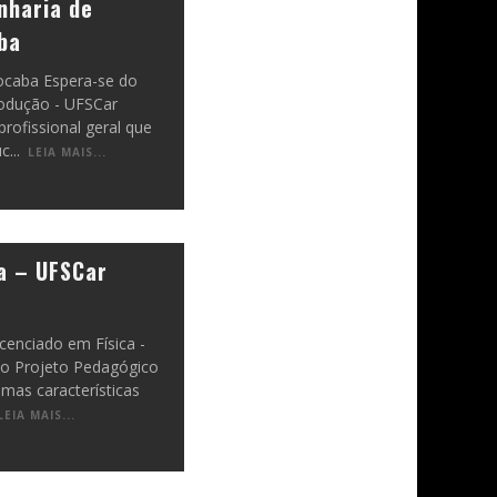
nharia de
ba
ocaba Espera-se do
rodução - UFSCar
profissional geral que
uc
...
LEIA MAIS...
a – UFSCar
icenciado em Física -
do Projeto Pedagógico
mas características
LEIA MAIS...