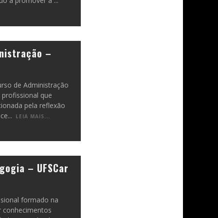
odo a promover a
...
nistração –
urso de Administração
profissional que
ionada pela reflexão
nce
...
LEIA MAIS...
gogia – UFSCar
ssional formado na
r conhecimentos