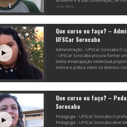
ambiente e à sua conservação, de m
LEIA MAIS...
Que curso eu faço? – Admi
UFSCar Sorocaba
Administração - UFSCar Sorocaba O c
- UFSCar Sorocaba procura formar um 
tenha emancipação intelectual proporc
teórica e prática sobre os diversos co
Que curso eu faço? – Peda
Sorocaba
Pedagogia - UFSCar Sorocaba O profi
Pedagogia - UFSCar Sorocaba deve te