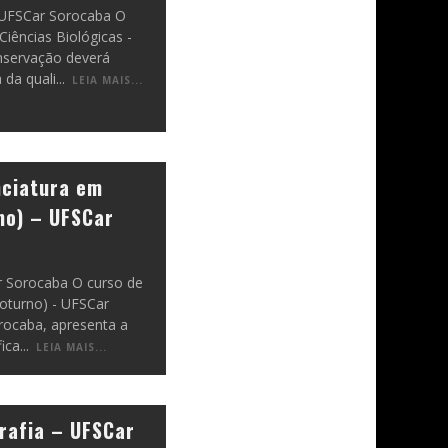
 UFSCar Sorocaba O
iências Biológicas -
servação deverá
 da quali
...
LEIA MAIS...
nciatura em
no) – UFSCar
r Sorocaba O curso de
Noturno) - UFSCar
rocaba, apresenta a
ica
...
LEIA MAIS...
rafia – UFSCar