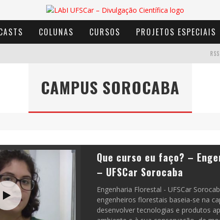
CASTS
COLUNAS
CURSOS
PROJETOS ESPECIAIS
RSS
CAMPUS SOROCABA
AVENTURA COM OS MOINHOS DE VENTO
Que curso eu faço? – Engen
– UFSCar Sorocaba
Engenharia Florestal - UFSCar Soroca
engenheiros florestais baseia-se na c
desenvolver tecnologias e produtos a