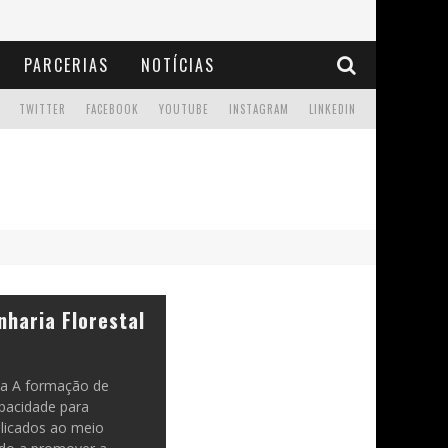
PARCERIAS
NOTÍCIAS
TWITTER
FACEBOOK
YOUTUBE
INSTAGRAM
LINKEDIN
haria Florestal
ba A formação de
apacidade para
plicados ao meio