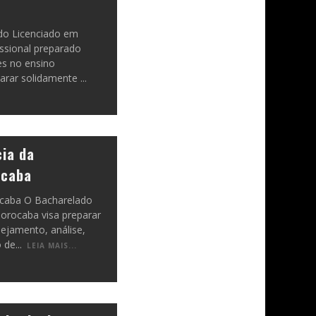
 do Licenciado em
ssional preparado
s no ensino
parar solidamente
...
cia da
ocaba
ocaba O Bacharelado
orocaba visa preparar
nejamento, análise,
o de
...
LEIA MAIS...