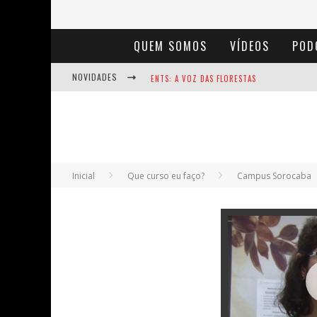
QUEM SOMOS
VÍDEOS
POD
NOVIDADES
ENTS: A VOZ DAS FLORESTAS
NOTÁVEIS: BERTHA LUTZ
BAÚ DE HISTÓRIAS - A JAMAIS IMAGINADA 
Inicial
Que curso eu faço?
Campus Sorocaba