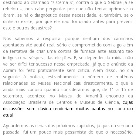
destinado ao chamado “sistema S”, contra o que o Sebrae já se
rebelou –, nos cabe perguntar por que não tentar aprimorar o
Ibram, se há o diagnóstico dessa necessidade, e, também, se o
dinheiro existe, por que ele não foi usado antes para prevenir
este e outros desastres?
Nós sabemos a resposta: porque nenhum dos caminhos
apontados até aqui é real, sério e comprometido com algo além
da tentativa de criar uma cortina de fumaça ante assunto tão
indigesto na véspera das eleições. E, se depender da mídia, não
vai ser difícil ter sucesso nessa empreitada, já que o anúncio da
Abram foi feito praticamente sem crítica. Além disso, no dia
seguinte à notícia, estranhamente o número de matérias
relacionadas ao Museu Nacional caiu drasticamente, o que é
ainda mais curioso quando consideramos que, de 11 a 15 de
setembro, acontece no Museu do Amanhã encontro da
Associação Brasileira de Centros e Museus de Ciência,
cujas
discussões sem dúvida renderiam muitas pautas no contexto
atual
.
Aguardemos as cenas dos próximos capítulos, já que, na semana
passada, fui um pouco mais pessimista do que o necessário,