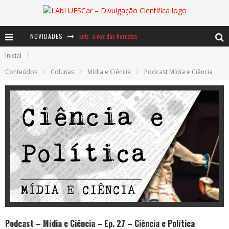
NOVIDADES
Ents: a voz das florestas
Inicial
Notáveis: Bertha Lutz
Conteúdos
Colunas
Mídia e Ciência
Podcast Mídia e Ciência
Baú de Histórias - A jamais imaginada aventura com os moinhos de vento
Podcast – Mídia e Ciência – Ep. 27 – Ciência e Política