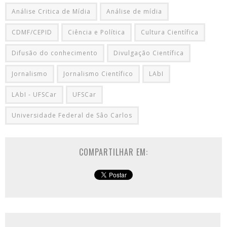
Análise Critica de Mídia
Análise de mídia
CDMF/CEPID
Ciência e Política
Cultura Científica
Difusão do conhecimento
Divulgação Científica
Jornalismo
Jornalismo Científico
LAbI
LAbI - UFSCar
UFSCar
Universidade Federal de Sâo Carlos
COMPARTILHAR EM: