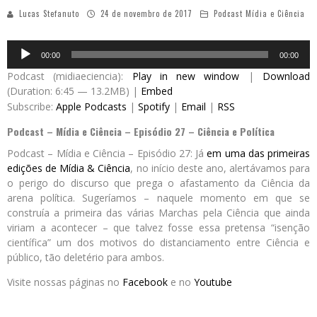
Lucas Stefanuto
24 de novembro de 2017
Podcast Mídia e Ciência
Audio
00:00
00:00
Player
Podcast (midiaeciencia):
Play in new window
|
Download
(Duration: 6:45 — 13.2MB) |
Embed
Subscribe:
Apple Podcasts
|
Spotify
|
Email
|
RSS
Podcast – Mídia e Ciência – Episódio 27 – Ciência e Política
Podcast – Mídia e Ciência – Episódio 27: Já
em uma das primeiras
edições de Mídia & Ciência
, no início deste ano, alertávamos para
o perigo do discurso que prega o afastamento da Ciência da
arena política. Sugeríamos – naquele momento em que se
construía a primeira das várias Marchas pela Ciência que ainda
viriam a acontecer – que talvez fosse essa pretensa “isenção
científica” um dos motivos do distanciamento entre Ciência e
público, tão deletério para ambos.
Visite nossas páginas no
Facebook
e no
Youtube